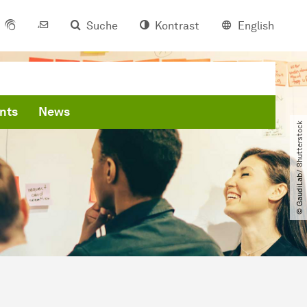
Suche
Kontrast
English
nts
News
© GaudiLab​/​ Shutterstock