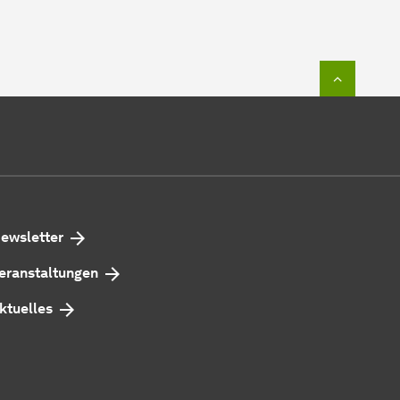
Zum Seit
ewsletter
eranstaltungen
ktuelles