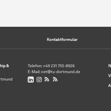
Kontaktformular
hip &
Telefon: +49 231 755-8926
N
E-Mail:
cet@tu-dortmund.de
V
LinkedIn
Instagram
RSS-Feed News
RSS-Feed Veranstaltungen
ortmund
A